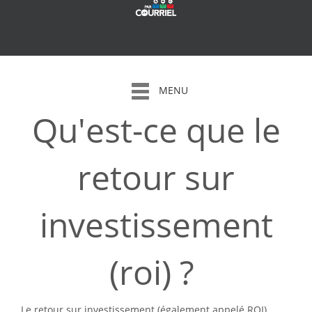
MENU
Qu'est-ce que le
Dép
retour sur
investissement
(roi) ?
Le retour sur investissement (également appelé ROI)