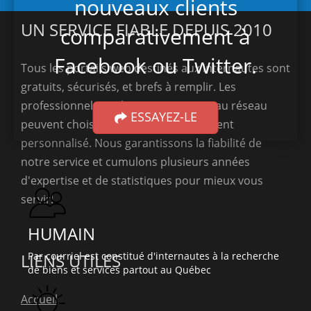
nouveaux clients
UN SERVICE FIABLE DEPUIS 2010
comparativement à
Facebook ou Twitter.
Tous les portails web destinés aux internautes sont
gratuits, sécurisés, et brefs à remplir. Les
professionnels souhaitant participer au réseau
ESSAYEZ-LE
peuvent choisir un forfait d'abonnement
personnalisé. Nous garantissons la fiabilité de
notre service et cumulons plusieurs années
d'expertise et de statistiques pour mieux vous
servir!
HUMAIN
Par courriel est constitué d'internautes à la recherche
LIENS UTILES
de biens et services partout au Québec
Accueil